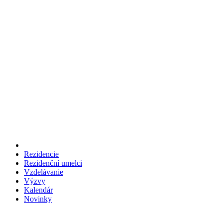
Rezidencie
Rezidenční umelci
Vzdelávanie
Výzvy
Kalendár
Novinky