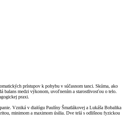
somatických prístupov k pohybu v súčasnom tanci. Skúma, ako
adá balans medzi výkonom, uvoľnením a starostlivosťou o telo.
gogickej praxi.
panie. Vzniká v dialógu Paulíny Šmatlákovej a Lukáša Bobalika
itou, minimom a maximom úsilia. Dve telá s odlišnou fyzickou