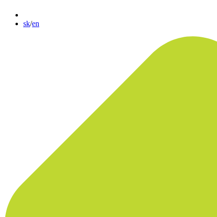
sk
/
en