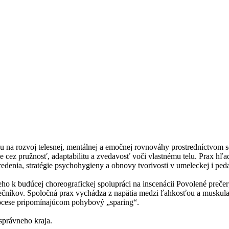
 na rozvoj telesnej, mentálnej a emočnej rovnováhy prostredníctvom 
le cez pružnosť, adaptabilitu a zvedavosť voči vlastnému telu. Prax hľ
edenia, stratégie psychohygieny a obnovy tvorivosti v umeleckej i peda
 k budúcej choreografickej spolupráci na inscenácii Povolené prečer
čníkov. Spoločná prax vychádza z napätia medzi ľahkosťou a muskular
rocese pripomínajúcom pohybový „sparing“.
správneho kraja.