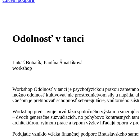
Chcem podporiť
Odolnosť v tanci
Lukáš Bobalík, Paulína Šmatláková
workshop
Workshop Odolnosť v tanci je psychofyzickou praxou zameranou
možno odolnosť kultivovať nie prostredníctvom sily a napätia, a
Cieľom je prehlbovať schopnosť sebaregulácie, vnútorného sústr
Workshop predstavuje prvú fázu spoločného výskumu smerujúceho
– dvoch generačne súzvučiacich, no pohybovo kontrastných tane
architektúrou, rytmom práce a typom výziev hľadajú oporu v p
Podujatie vzniklo vďaka finančnej podpore Bratislavského samo