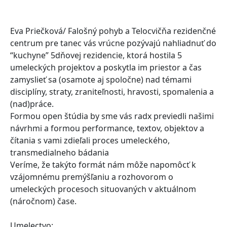
Eva Priečková/ Falošný pohyb a Telocvičňa rezidenčné
centrum pre tanec vás vrúcne pozývajú nahliadnuť do
“kuchyne” 5dňovej rezidencie, ktorá hostila 5
umeleckých projektov a poskytla im priestor a čas
zamyslieť sa (osamote aj spoločne) nad témami
disciplíny, straty, zraniteľnosti, hravosti, spomalenia a
(nad)práce.
Formou open štúdia by sme vás radx previedli našimi
návrhmi a formou performance, textov, objektov a
čítania s vami zdieľali proces umeleckého,
transmedialneho bádania
Veríme, že takýto formát nám môže napomôcť k
vzájomnému premýšľaniu a rozhovorom o
umeleckých procesoch situovaných v aktuálnom
(náročnom) čase.
Umelectvo: