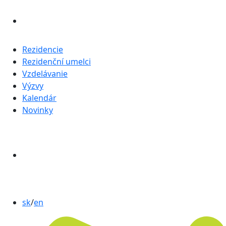
Rezidencie
Rezidenční umelci
Vzdelávanie
Výzvy
Kalendár
Novinky
sk
/
en