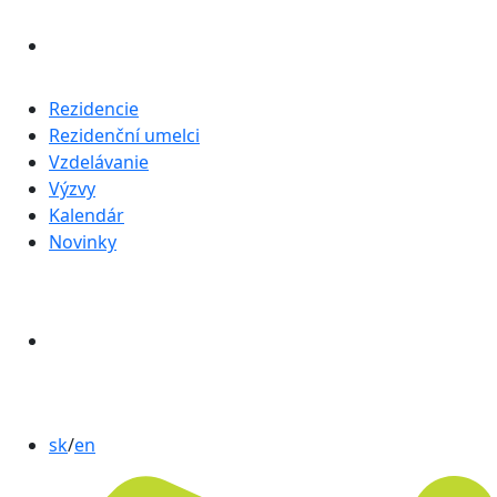
Rezidencie
Rezidenční umelci
Vzdelávanie
Výzvy
Kalendár
Novinky
sk
/
en