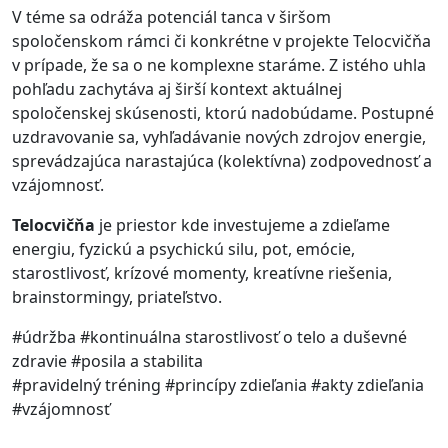
V téme sa odráža potenciál tanca v širšom
spoločenskom rámci či konkrétne v projekte Telocvičňa
v prípade, že sa o ne komplexne staráme. Z istého uhla
pohľadu zachytáva aj širší kontext aktuálnej
spoločenskej skúsenosti, ktorú nadobúdame. Postupné
uzdravovanie sa, vyhľadávanie nových zdrojov energie,
sprevádzajúca narastajúca (kolektívna) zodpovednosť a
vzájomnosť.
Telocvičňa
je priestor kde investujeme a zdieľame
energiu, fyzickú a psychickú silu, pot, emócie,
starostlivosť, krízové momenty, kreatívne riešenia,
brainstormingy, priateľstvo.
#údržba #kontinuálna starostlivosť o telo a duševné
zdravie #posila a stabilita
#pravidelný tréning #princípy zdieľania #akty zdieľania
#vzájomnosť