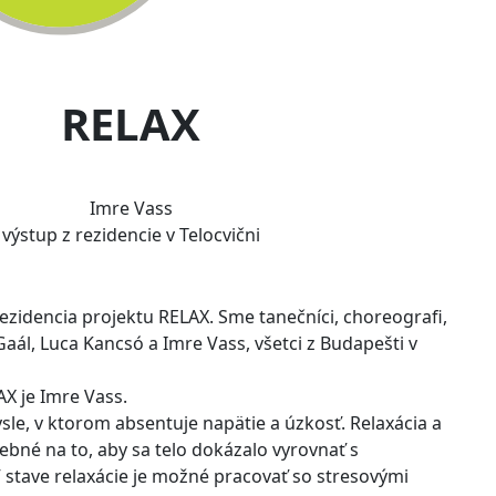
RELAX
Imre Vass
výstup z rezidencie v Telocvični
rezidencia projektu RELAX. Sme tanečníci, choreografi,
ia Gaál, Luca Kancsó a Imre Vass, všetci z Budapešti v
AX je Imre Vass.
mysle, v ktorom absentuje napätie a úzkosť. Relaxácia a
ebné na to, aby sa telo dokázalo vyrovnať s
stave relaxácie je možné pracovať so stresovými