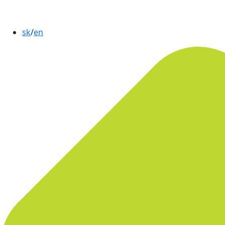
sk
/
en