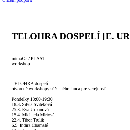
Chcem podporiť
TELOHRA DOSPELÍ [E. U
mimoOs / PLAST
workshop
TELOHRA dospelí
otvorené workshopy súčasného tanca pre verejnosť
Pondelky 18:00-19:30
18.3. Silvia Sviteková
25.3. Eva Urbanová
15.4. Michaela Mirtová
22.4. Tibor Trulik
6.5. Indira Chamalé