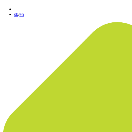
sk
/
en