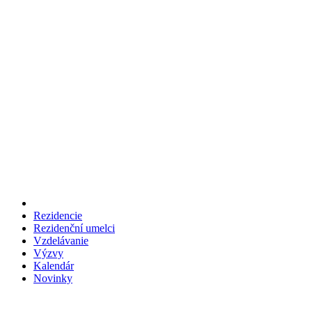
Rezidencie
Rezidenční umelci
Vzdelávanie
Výzvy
Kalendár
Novinky