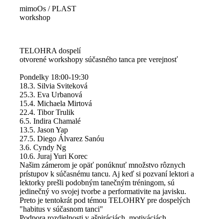
mimoOs / PLAST
workshop
TELOHRA dospelí
otvorené workshopy súčasného tanca pre verejnosť
Pondelky 18:00-19:30
18.3. Silvia Sviteková
25.3. Eva Urbanová
15.4. Michaela Mirtová
22.4. Tibor Trulik
6.5. Indira Chamalé
13.5. Jason Yap
27.5. Diego Álvarez Sanóu
3.6. Cyndy Ng
10.6. Juraj Yuri Korec
Našim zámerom je opäť ponúknuť množstvo rôznych
prístupov k súčasnému tancu. Aj keď si pozvaní lektori a
lektorky prešli podobným tanečným tréningom, sú
jedinečný vo svojej tvorbe a performativite na javisku.
Preto je tentokrát pod témou TELOHRY pre dospelých
"habitus v súčasnom tanci"
Podpora rozdielnosti v ašpiráciách, motiváciách,