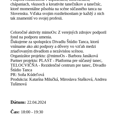
chápaniach, vkusoch a kreativite tanečníkov a tanečníc,
ktoré momentálne pôsobia na scéne súčasného tanca na
Slovensku. Vďaka svojim rozdielnostiam je každý z nich
tak znamenití vo svojej profesii.
Celoročné aktivity mimoOs: Z verejných zdrojov podporil
fond na podporu umenia.
Ďakujeme za spoluprácu Divadlu Štúdio Tanca, ktorú
vnímame ako akt podpory a dôvery vo vzťah medzi
zriaďovaným divadlom a nezávislou scénou.
Organizátor projektu: @mimoOs - Barbora Janáková
Partner projektu: PLAST - Platforma pre súčasný tanec,
TELOCVIČŇA - Rezidenčné centrum pre tanec, Divadlo
Štúdio Tanca
PR: Soňa Kúdeľová
Produkcia: Katarína Milučká, Miroslava Stašková, Andrea
Tušimová
Dátum:
22.04.2024
Čas:
18:00 - 19:30