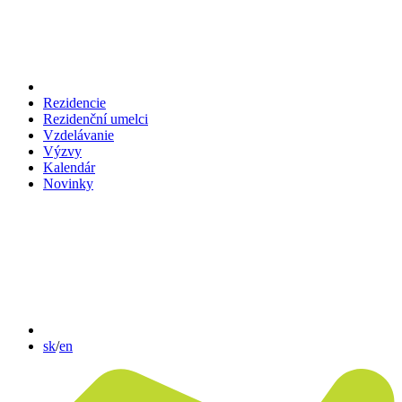
Rezidencie
Rezidenční umelci
Vzdelávanie
Výzvy
Kalendár
Novinky
sk
/
en